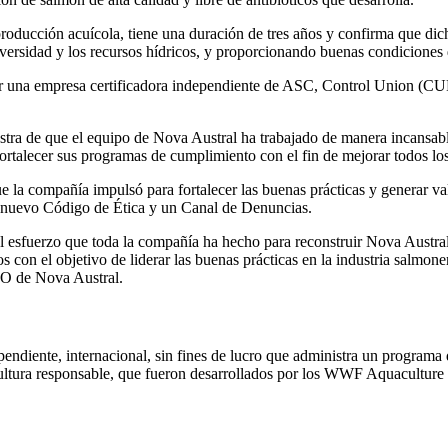
oducción acuícola, tiene una duración de tres años y confirma que dich
diversidad y los recursos hídricos, y proporcionando buenas condiciones
or una empresa certificadora independiente de ASC, Control Union (CUP
tra de que el equipo de Nova Austral ha trabajado de manera incansable
ortalecer sus programas de cumplimiento con el fin de mejorar todos los
la compañía impulsó para fortalecer las buenas prácticas y generar valor
 nuevo Código de Ética y un Canal de Denuncias.
l esfuerzo que toda la compañía ha hecho para reconstruir Nova Austral 
ros con el objetivo de liderar las buenas prácticas en la industria salmo
EO de Nova Austral.
iente, internacional, sin fines de lucro que administra un programa de
cultura responsable, que fueron desarrollados por los WWF Aquaculture